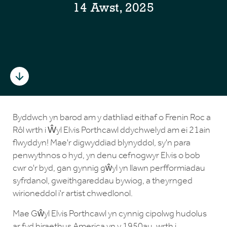
14 Awst, 2025
Byddwch yn barod am y dathliad eithaf o Frenin Roc a
Rôl wrth i Ŵyl Elvis Porthcawl ddychwelyd am ei 21ain
flwyddyn! Mae'r digwyddiad blynyddol, sy'n para
penwythnos o hyd, yn denu cefnogwyr Elvis o bob
cwr o'r byd, gan gynnig gŵyl yn llawn perfformiadau
syfrdanol, gweithgareddau bywiog, a theyrnged
wirioneddol i'r artist chwedlonol.
Mae Gŵyl Elvis Porthcawl yn cynnig cipolwg hudolus
ar fyd hiraethus America yn y 1950au, wrth i