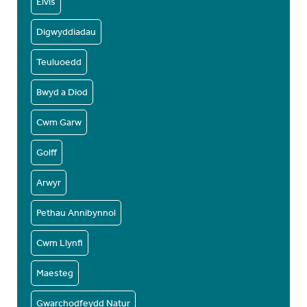
Elvis
Digwyddiadau
Teuluoedd
Bwyd a Diod
Cwm Garw
Golff
Arwyr
Pethau Annibynnol
Cwm Llynfi
Maesteg
Gwarchodfeydd Natur