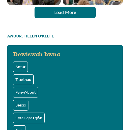
Load More
AWDUR:
HELEN O'KEEFE
Dewiswch bwnc
Antur
Traethau
Pen-Y-bont
Beicio
Cyfeillgar i gŵn