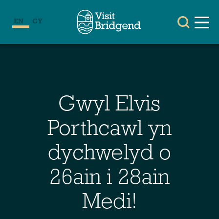
EN
CY
Gwyl Elvis
Porthcawl yn
dychwelyd o
26ain i 28ain
Medi!