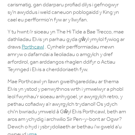
carismatig, gan ddarparu profiad dilys i gefnogwyr
sy'n awyddus i weld caneuon poblogaidd y King yn
cael eu perfformio'n fyw ar y llwyfan.
Y tu hwnt i'r sioeau yn The Hi Tide a Bae Trecco, mae
dathliadau Elvis yn parhau gyda gŵyl ymylol fywiog ar
draws
Porthcawl
. Cynhelir perfformiadau mewn
amryw o dafarndai a lleoliadau o amgylch y dref
arfordirol, gan arddangos rhaglen ddifyr o Actiau
Teyrnged i Elvis a cherddoriaeth fyw.
Mae Porthcawl yn llawn gweithgareddau ar thema
Elvis yn ystod y penwythnos wrth i ymwelwyr a phobl
leol fwynhau'r sioeau anhygoel, yr awyrgylch retro, y
pethau cofiadwy a'r awyrgylch trydanol! Os ydych
chi'n bwriadu ymweld â Gŵyl Elvis Porthcawl, beth am
aros am ychydig i archwilio Sir Pen-y-bont ar Ogwr?
Dewch o hyd i ysbrydoliaeth ar bethau i'w gweld a'u
gwneud
yma
.