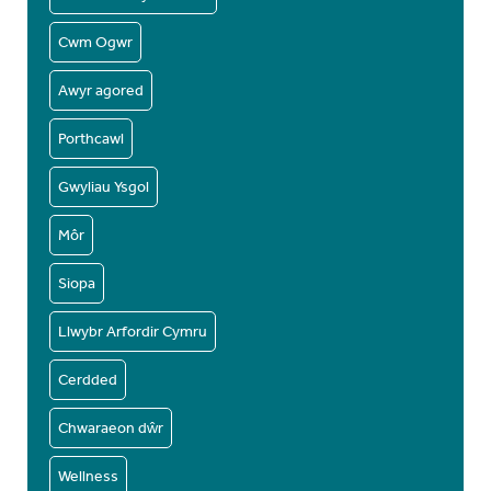
Cwm Ogwr
Awyr agored
Porthcawl
Gwyliau Ysgol
Môr
Siopa
Llwybr Arfordir Cymru
Cerdded
Chwaraeon dŵr
Wellness