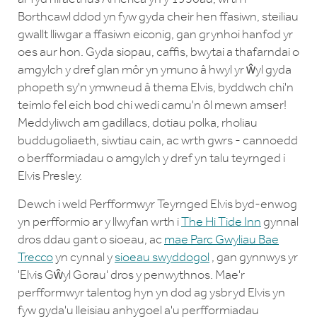
Borthcawl ddod yn fyw gyda cheir hen ffasiwn, steiliau
gwallt lliwgar a ffasiwn eiconig, gan grynhoi hanfod yr
oes aur hon. Gyda siopau, caffis, bwytai a thafarndai o
amgylch y dref glan môr yn ymuno â hwyl yr ŵyl gyda
phopeth sy'n ymwneud â thema Elvis, byddwch chi'n
teimlo fel eich bod chi wedi camu'n ôl mewn amser!
Meddyliwch am gadillacs, dotiau polka, rholiau
buddugoliaeth, siwtiau cain, ac wrth gwrs - cannoedd
o berfformiadau o amgylch y dref yn talu teyrnged i
Elvis Presley.
Dewch i weld Perfformwyr Teyrnged Elvis byd-enwog
yn perfformio ar y llwyfan wrth i
The Hi Tide Inn
gynnal
dros ddau gant o sioeau, ac
mae Parc Gwyliau Bae
Trecco
yn cynnal y
sioeau swyddogol
, gan gynnwys yr
'Elvis Gŵyl Gorau' dros y penwythnos. Mae'r
perfformwyr talentog hyn yn dod ag ysbryd Elvis yn
fyw gyda'u lleisiau anhygoel a'u perfformiadau