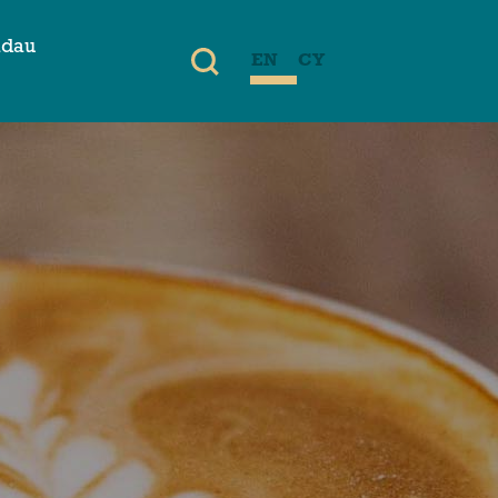
adau
EN
CY