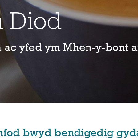
 Diod
ta ac yfed ym Mhen-y-bont 
anfod bwyd bendigedig gyd