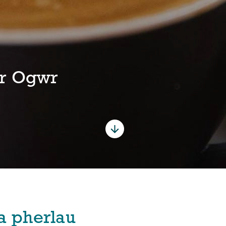
ar Ogwr
a pherlau