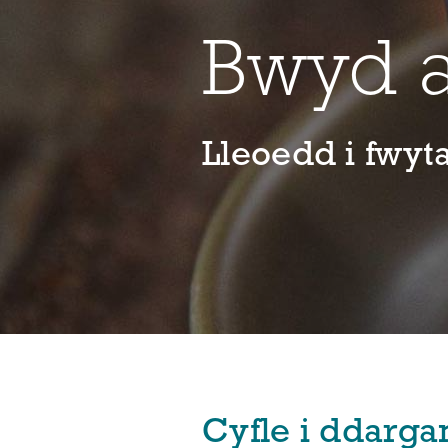
Bwyd a
Lleoedd i fwy
Cyfle i ddarg