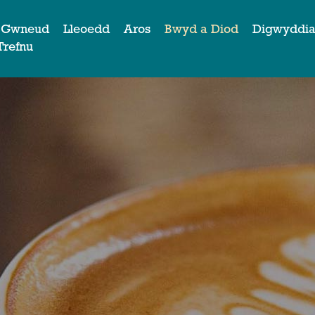
 Gwneud
Lleoedd
Aros
Bwyd a Diod
Digwyddi
Trefnu