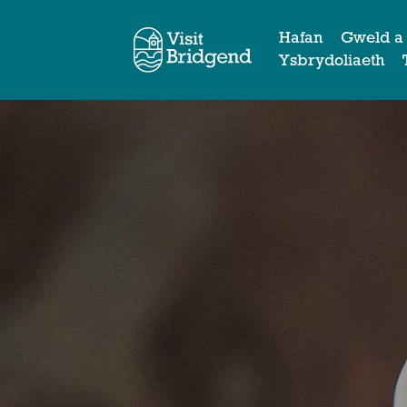
Hafan
Gweld a
Ysbrydoliaeth