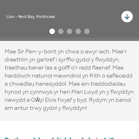
Llun - Rest Bay, Porthcawl
Mae Sir Pen-y-bont yn chwa o awyr iach. Mae'r
draethlin yn gartref i syrffio gydol y flwyddyn,
traethau baner las a golff o'r radd flaenaf. Mae
harddwch naturiol mewndirol yn frith o safleoedd
a chwedlau hanesyddol. Mae ein traddodiadau
hynod yn cynnwys yr hen Mari Lwyd yn y flwyddyn
newydd a Gŵyl Elvis fwyaf y byd. Rydym yn barod
am antur trwy gydol y flwyddyn!