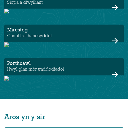
Siopa a diwylliant
Maesteg
Canol tref hanesyddol
Porthcawl
Hwyl glan môr traddodiadol
Aros yn y sir