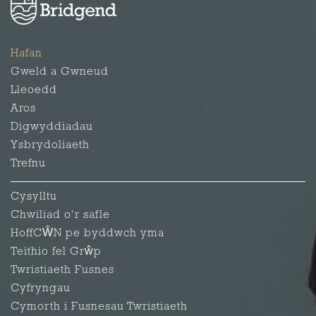
Hafan
Gweld a Gwneud
Lleoedd
Aros
Digwyddiadau
Ysbrydoliaeth
Trefnu
Cysylltu
Chwiliad o'r safle
HoffCŴN pe byddwch yma
Teithio fel Grŵp
Twristiaeth Fusnes
Cyfryngau
Cymorth i Fusnesau Twristiaeth