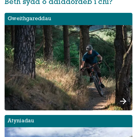
Beth sydd o ddiddordeb i chi?
Gweithgareddau
Atyniadau