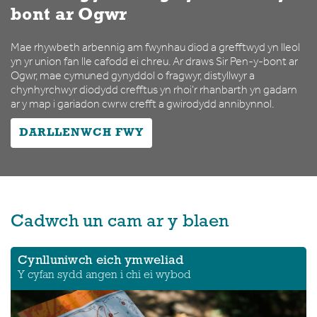
bont ar Ogwr
Mae rhywbeth arbennig am fwynhau diod a grefftwyd yn lleol
yn yr union fan lle cafodd ei chreu. Ar draws Sir Pen-y-bont ar
Ogwr, mae cymuned gynyddol o fragwyr, distyllwyr a
chynhyrchwyr diodydd crefftus yn rhoi'r rhanbarth yn gadarn
ar y map i gariadon cwrw crefft a gwirodydd annibynnol.
DARLLENWCH FWY
Cadwch un cam ar y blaen
Cynlluniwch eich ymweliad
Y cyfan sydd angen i chi ei wybod