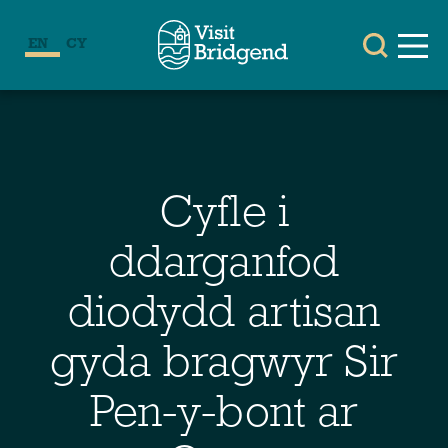
EN
CY
Cyfle i
ddarganfod
diodydd artisan
gyda bragwyr Sir
Pen-y-bont ar