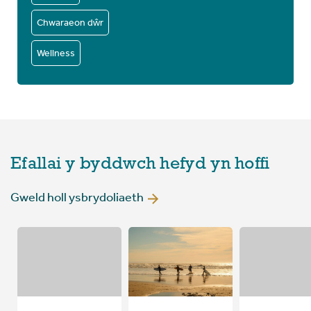
Chwaraeon dŵr
Wellness
Efallai y byddwch hefyd yn hoffi
Gweld holl ysbrydoliaeth