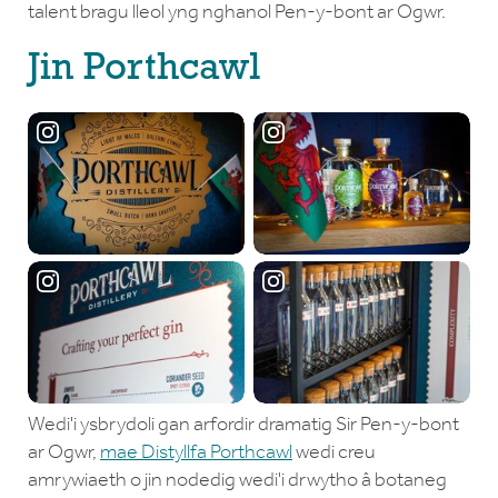
talent bragu lleol yng nghanol Pen-y-bont ar Ogwr.
Jin Porthcawl
Wedi'i ysbrydoli gan arfordir dramatig Sir Pen-y-bont
ar Ogwr,
mae Distyllfa Porthcawl
wedi creu
amrywiaeth o jin nodedig wedi'i drwytho â botaneg