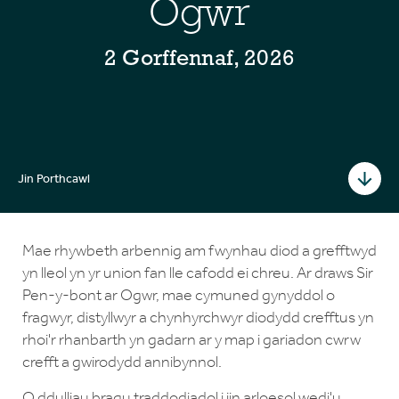
Ogwr
2 Gorffennaf, 2026
Jin Porthcawl
Mae rhywbeth arbennig am fwynhau diod a grefftwyd
yn lleol yn yr union fan lle cafodd ei chreu. Ar draws Sir
Pen-y-bont ar Ogwr, mae cymuned gynyddol o
fragwyr, distyllwyr a chynhyrchwyr diodydd crefftus yn
rhoi'r rhanbarth yn gadarn ar y map i gariadon cwrw
crefft a gwirodydd annibynnol.
O ddulliau bragu traddodiadol i jin arloesol wedi'u