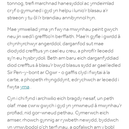
tonnog, trefi marchnad hanesyddol ac ymdeimlad
cryf o gymuned i gyd yn helpu i lunio'r blasau a'r
straeon y tu ôl i'r brandiau annibynnol hyn.
Mae ymweliad yma yn fwy na mwynhau peint gwych
neu jin wedi'i grefftio'n berffaith. Mae'n gyfle i gwrdd â
chynhyrchwyr angerddol, darganfod sut mae
diodydd crefftus yn cael eu creu, a phrofi'r lleoedd
sy'n eu hysbrydoli. Beth am baru eich darganfyddiad
diod crefftus â blasu'r bwyd blasus sydd ar gael ledled
Sir Pen-y-bont ar Ogwr - o gaffis clyd i fwytai à la
carte, a phopeth rhyngddynt, edrychwch ar leoedd i
fwyta
yma
.
Cyn i chi fynd i archwilio eich bragdy nesaf, un peth
olaf: mae cwrw gwych i gyd yn ymwneud â mwynhau'r
profiad, nid gor-wneud pethau. Cymerwch eich
amser, rhowch gynnig ar rywbeth newydd, byddwch
yn ymwybodol o'ch terfynau, a gofalwch am y bobl