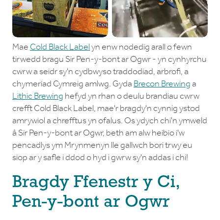
Mae
Cold Black Label
yn enw nodedig arall o fewn
tirwedd bragu Sir Pen-y-bont ar Ogwr - yn cynhyrchu
cwrw a seidr sy'n cydbwyso traddodiad, arbrofi, a
chymeriad Cymreig amlwg. Gyda
Brecon Brewing
a
Lithic Brewing
hefyd yn rhan o deulu brandiau cwrw
crefft Cold Black Label, mae'r bragdy'n cynnig ystod
amrywiol a chrefftus yn ofalus. Os ydych chi'n ymweld
â Sir Pen-y-bont ar Ogwr, beth am alw heibio i'w
pencadlys ym Mrynmenyn lle gallwch bori trwy eu
siop ar y safle i ddod o hyd i gwrw sy'n addas i chi!
Bragdy Ffenestr y Ci,
Pen-y-bont ar Ogwr