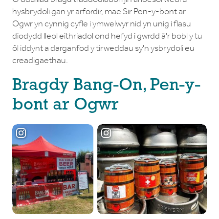
hysbrydoli gan yr arfordir, mae Sir Pen-y-bont ar
Ogwr yn cynnig cyfle i ymwelwyr nid yn unig i flasu
diodydd lleol eithriadol ond hefyd i gwrdd â'r bobl y tu
ôl iddynt a darganfod y tirweddau sy'n ysbrydoli eu
creadigaethau.
Bragdy Bang-On, Pen-y-
bont ar Ogwr