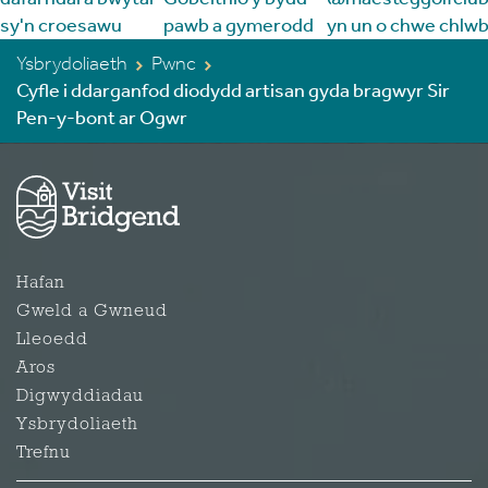
Ysbrydoliaeth
Pwnc
Cyfle i ddarganfod diodydd artisan gyda bragwyr Sir
Pen-y-bont ar Ogwr
Hafan
Gweld a Gwneud
Lleoedd
Aros
Digwyddiadau
Ysbrydoliaeth
Trefnu