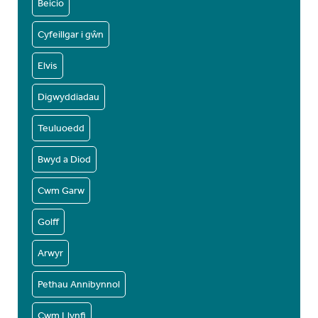
Beicio
Cyfeillgar i gŵn
Elvis
Digwyddiadau
Teuluoedd
Bwyd a Diod
Cwm Garw
Golff
Arwyr
Pethau Annibynnol
Cwm Llynfi