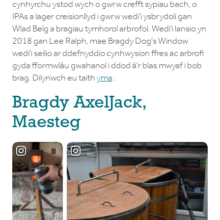
cynhyrchu ystod wych o gwrw crefft sypiau bach, o
IPAs a lager creisionllyd i gwrw wedi'i ysbrydoli gan
Wlad Belg a bragiau tymhorol arbrofol. Wedi'i lansio yn
2018 gan Lee Ralph, mae Bragdy Dog's Window
wedi'i seilio ar ddefnyddio cynhwysion ffres ac arbrofi
gyda fformwlâu gwahanol i ddod â'r blas mwyaf i bob
brag. Dilynwch eu taith
yma
.
Bragdy AxelJack,
Maesteg