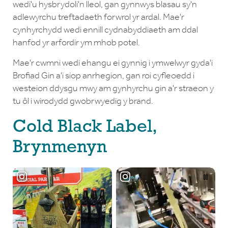
wedi'u hysbrydoli'n lleol, gan gynnwys blasau sy'n
adlewyrchu treftadaeth forwrol yr ardal. Mae'r
cynhyrchydd wedi ennill cydnabyddiaeth am ddal
hanfod yr arfordir ym mhob potel.
Mae'r cwmni wedi ehangu ei gynnig i ymwelwyr gyda'i
Brofiad Gin a'i siop anrhegion, gan roi cyfleoedd i
westeion ddysgu mwy am gynhyrchu gin a'r straeon y
tu ôl i wirodydd gwobrwyedig y brand.
Cold Black Label,
Brynmenyn