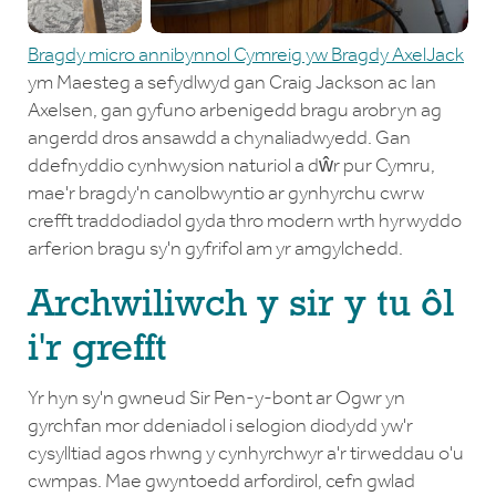
Bragdy micro annibynnol Cymreig yw Bragdy AxelJack
ym Maesteg a sefydlwyd gan Craig Jackson ac Ian
Axelsen, gan gyfuno arbenigedd bragu arobryn ag
angerdd dros ansawdd a chynaliadwyedd. Gan
ddefnyddio cynhwysion naturiol a dŵr pur Cymru,
mae'r bragdy'n canolbwyntio ar gynhyrchu cwrw
crefft traddodiadol gyda thro modern wrth hyrwyddo
arferion bragu sy'n gyfrifol am yr amgylchedd.
Archwiliwch y sir y tu ôl
i'r grefft
Yr hyn sy'n gwneud Sir Pen-y-bont ar Ogwr yn
gyrchfan mor ddeniadol i selogion diodydd yw'r
cysylltiad agos rhwng y cynhyrchwyr a'r tirweddau o'u
cwmpas. Mae gwyntoedd arfordirol, cefn gwlad