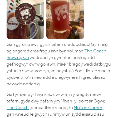
Gan gyfuno awyrgylch tafarn draddodiadol Gymreig
ag angerdd dros fragu annibynnol, mae
The Coach
Brewing Co
wedi dod yn gyrchfan boblogaidd i
gefnogwyr cwrw go iawn. Mae'r bragdy wedi datblygu
ystod o gwrw arobryn, yn ogystal â Bont Jin, ac mae'n
cydweithio'n rheolaidd â bragwyr eraill i greu blasau
newydd nodedig.
Gall ymwelwyr fwynhau cwrw a jin y bragdy mewn
tafarn, gyda dwy dafarn ym Mhen-y-bont ar Ogwr,
The Coach
(pencadlys y bragdy) a
Nolton Corner
,
gan wneud lle gwych i unrhyw un sydd eisiau blasu