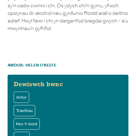
sy'n cadw cwmni i chi. Os ydych chi'n gyrru, yfwch
opsiynau di-alcohol neu gynllunio ffordd arall o deithio
adref. Hwyl fawr i chi yn darganfod bragdai gwych - a'u
mwynhau'n gyfrifol.
AWDUR:
HELEN O'KEEFE
Dewiswch bwnc
Antur
Traethau
Pen-Y-bont