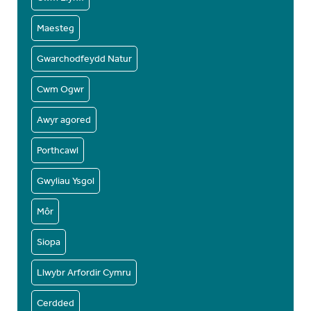
Maesteg
Gwarchodfeydd Natur
Cwm Ogwr
Awyr agored
Porthcawl
Gwyliau Ysgol
Môr
Siopa
Llwybr Arfordir Cymru
Cerdded