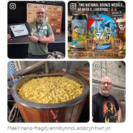
Mae'r nano-fragdy annibynnol, arobryn hwn yn