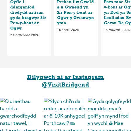
Cyfle i
Pethau i'w Gweld
Pam mae Sir
ddarganfod
a'u Gwneud yn
y-bont ar Og
diodydd artisan
Sir Pen-y-bont ar
yn Dod yn Un
gyda bragwyr Sir
Ogwr y Gwanwyn
Leoliadau B
Pen-y-bont ar
yma
Gorau De C
Ogwr
16 Ebrill, 2026
13 Mawrth, 2026
2 Gorffennaf, 2026
Dilynwch ni ar Instagram
@VisitBridgend