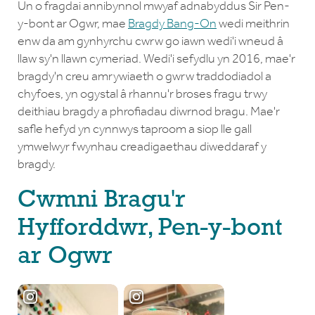
Un o fragdai annibynnol mwyaf adnabyddus Sir Pen-
y-bont ar Ogwr, mae
Bragdy Bang-On
wedi meithrin
enw da am gynhyrchu cwrw go iawn wedi'i wneud â
llaw sy'n llawn cymeriad. Wedi'i sefydlu yn 2016, mae'r
bragdy'n creu amrywiaeth o gwrw traddodiadol a
chyfoes, yn ogystal â rhannu'r broses fragu trwy
deithiau bragdy a phrofiadau diwrnod bragu. Mae'r
safle hefyd yn cynnwys taproom a siop lle gall
ymwelwyr fwynhau creadigaethau diweddaraf y
bragdy.
Cwmni Bragu'r
Hyfforddwr, Pen-y-bont
ar Ogwr