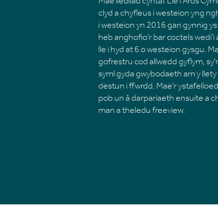
Mae lleoliad cyntaf Lle i Aros Cy
clyd a chyfleus i westeion yng n
i westeion yn 2016 gan gynnig yst
heb anghofio'r bar coctels wedi'i
lle i hyd at 6 o westeion gysgu. 
gofrestru cod allwedd gyflym, sy
syml gyda gwybodaeth am y llety 
destun i ffwrdd. Mae'r ystafelloe
pob un â darpariaeth ensuite a c
man a theledu freeview.