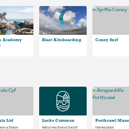
h Academy
Blast Kiteboarding
Coney Surf
s
alo Ltd
Locks Common
Porthcawl Mus
eon a Sbaon
Natur neu Fywyd Gwyllt
Hanesyddol