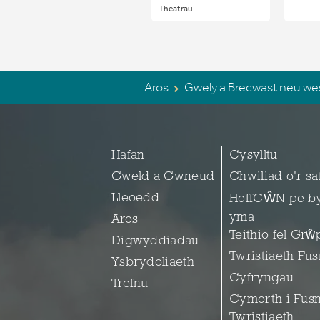
Theatrau
Aros
Gwely a Brecwast neu we
Hafan
Cysylltu
Gweld a Gwneud
Chwiliad o'r sa
Lleoedd
HoffCŴN pe b
yma
Aros
Teithio fel Grŵ
Digwyddiadau
Twristiaeth Fu
Ysbrydoliaeth
Cyfryngau
Trefnu
Cymorth i Fus
Twristiaeth