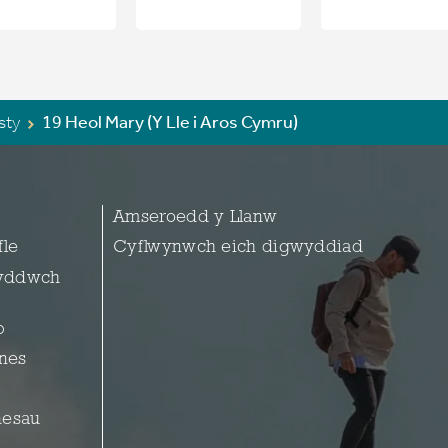
sty
19 Heol Mary (Y Lle i Aros Cymru)
Amseroedd y Llanw
fle
Cyflwynwch eich digwyddiad
yddwch
p
snes
nesau