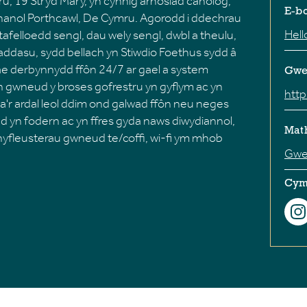
mru, 19 Stryd Mary, yn cynnig arhosiad canolog,
E-bo
ghanol Porthcawl, De Cymru. Agorodd i ddechrau
Hel
afelloedd sengl, dau wely sengl, dwbl a theulu,
 addasu, sydd bellach yn Stiwdio Foethus sydd â
Mae derbynnydd ffôn 24/7 ar gael a system
Gwe
'n gwneud y broses gofrestru yn gyflym ac yn
http
a'r ardal leol ddim ond galwad ffôn neu neges
dd yn fodern ac yn ffres gyda naws diwydiannol,
Math
hyfleusterau gwneud te/coffi, wi-fi ym mhob
Gwel
Cym