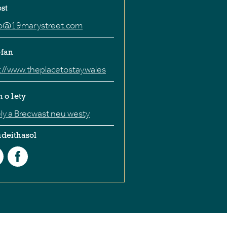
st
lo@19marystreet.com
fan
://www.theplacetostay.wales
 o lety
y a Brecwast neu westy
deithasol