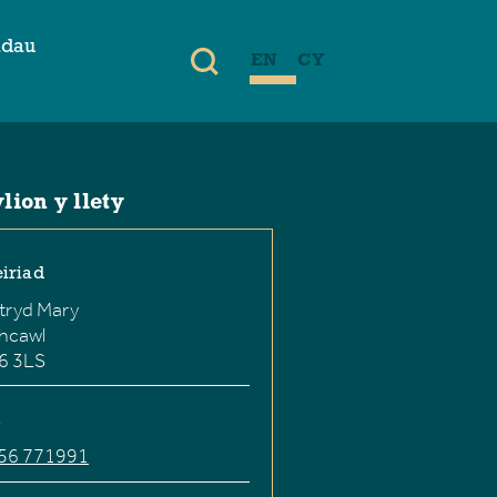
adau
EN
CY
ion y llety
iriad
tryd Mary
hcawl
6 3LS
56 771991