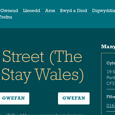
 Gwneud
Lleoedd
Aros
Bwyd a Diod
Digwyddi
Trefnu
Manyl
Street (The
Cyfe
 Stay Wales)
19 S
Port
CF3
Ffôn
GWEFAN
GWEFAN
016