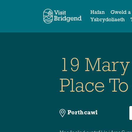
Hafan
Gweld a
Ysbrydoliaeth
19 Mary 
Place To
Porthcawl