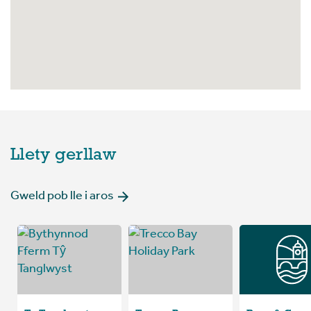
Llety gerllaw
Gweld pob lle i aros