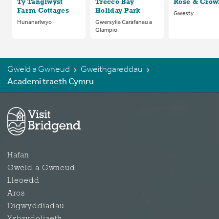
Ty Tanglwyst
Trecco Bay
Rose & Crow
Farm Cottages
Holiday Park
Gwesty
Hunanarlwyo
Gwersylla Carafanau a
Glampio
Gweld a Gwneud
Gweithgareddau
Academi traeth Cymru
Hafan
Gweld a Gwneud
Lleoedd
Aros
Digwyddiadau