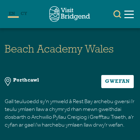
EN
CY
Beach Academy Wales
Porthcawl
GWEFAN
Gall teuluoedd sy'n ymweld â Rest Bay archebu gwersi i'r
teulu ymlaen llaw a chymryd rhan mewn gweithdai
dosbarth o Archwilio Pyllau Creigiog i Grefftau Traeth, a'r
cyfan ar gael i'w harchebu ymlaen llaw drwy'r wefan.