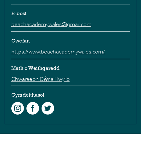
E-bost
beachacademywales@gmail.com
Gwefan
https://www.beachacademywales.com/
Math o Weithgaredd
Chwaraeon Dŵr a Hwylio
Cymdeithasol