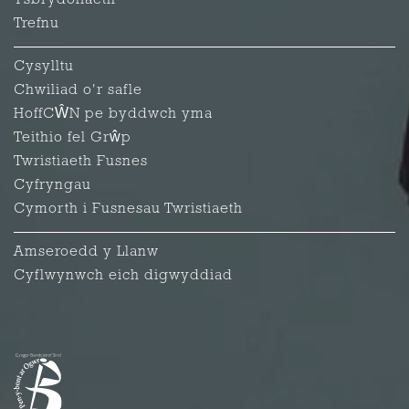
Ysbrydoliaeth
Trefnu
Cysylltu
Chwiliad o'r safle
HoffCŴN pe byddwch yma
Teithio fel Grŵp
Twristiaeth Fusnes
Cyfryngau
Cymorth i Fusnesau Twristiaeth
Amseroedd y Llanw
Cyflwynwch eich digwyddiad