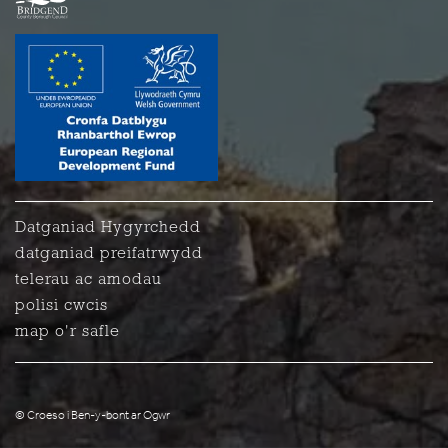
Datganiad Hygyrchedd
datganiad preifatrwydd
telerau ac amodau
polisi cwcis
map o'r safle
© Croeso i Ben-y-bont ar Ogwr