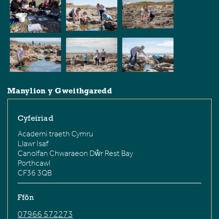
Manylion y Gweithgaredd
Cyfeiriad
Academi traeth Cymru
Llawr Isaf
Canolfan Chwaraeon Dŵr Rest Bay
Porthcawl
CF36 3QB
Ffôn
07966 572273