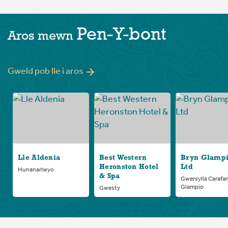
Pen-Y-bont
Aros mewn
Gweld pob lle i aros
Lle Aldenia
Best Western
Bryn Glamp
Heronston Hotel
Ltd
Hunanarlwyo
& Spa
Gwersylla Carafa
Glampio
Gwesty