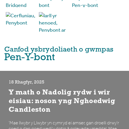
Canfod ysbrydoliaeth o gwmpas
Pen-Y-bont
18 Rhagfyr, 2025
Y math o Nadolig rydw i wir
eisiau: noson yng Nghoedwig
Candleston
'Mae llwybr y Llwybr yn cymryd ei amser, gan droelli drwy'r
coed o dan goed wedi'u dotio â goleuadau meddal. Mae