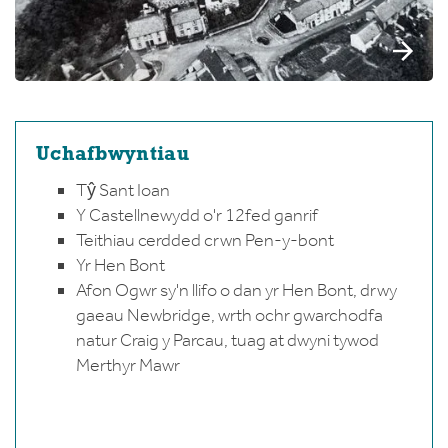
Uchafbwyntiau
Tŷ Sant Ioan
Y Castellnewydd o'r 12fed ganrif
Teithiau cerdded crwn Pen-y-bont
Yr Hen Bont
Afon Ogwr sy'n llifo o dan yr Hen Bont, drwy
gaeau Newbridge, wrth ochr gwarchodfa
natur Craig y Parcau, tuag at dwyni tywod
Merthyr Mawr