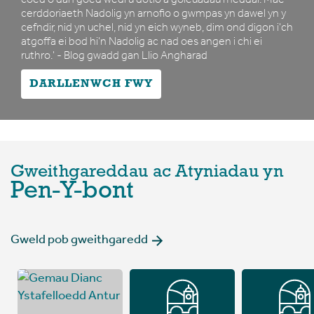
cerddoriaeth Nadolig yn arnofio o gwmpas yn dawel yn y
cefndir, nid yn uchel, nid yn eich wyneb, dim ond digon i'ch
atgoffa ei bod hi'n Nadolig ac nad oes angen i chi ei
ruthro.' - Blog gwadd gan Llio Angharad
DARLLENWCH FWY
Gweithgareddau ac Atyniadau yn
Pen-Y-bont
Gweld pob gweithgaredd