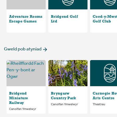
Adventure Rooms
Bridgend Golf
Coed-y-Mws
Escape Games
Ltd
Golf Club
Gweld pob atyniad
Bridgend
Bryngarw
Carnegie Ho
Miniature
Country Park
Arts Centre
Railway
Canolfan Ymwelwyr
Theatrau
Canolfan Ymwelwyr