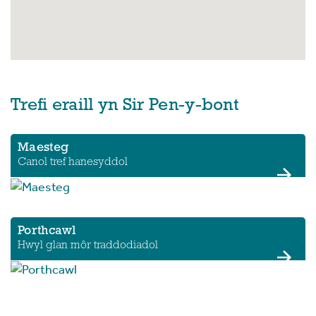
Trefi eraill yn Sir Pen-y-bont
Maesteg
Canol tref hanesyddol
Porthcawl
Hwyl glan môr traddodiadol