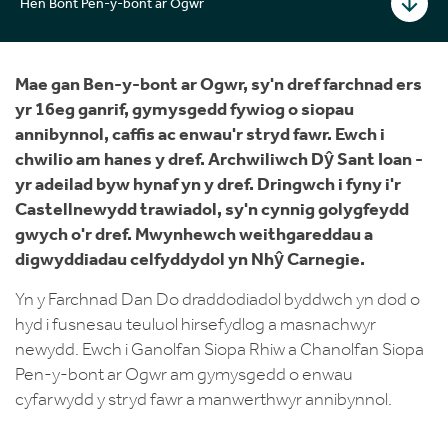
Hen Bont Pen-y-bont ar Ogwr
Mae gan Ben-y-bont ar Ogwr, sy'n dref farchnad ers
yr 16eg ganrif, gymysgedd fywiog o siopau
annibynnol, caffis ac enwau'r stryd fawr. Ewch i
chwilio am hanes y dref. Archwiliwch Dŷ Sant Ioan -
yr adeilad byw hynaf yn y dref. Dringwch i fyny i'r
Castellnewydd trawiadol, sy'n cynnig golygfeydd
gwych o'r dref. Mwynhewch weithgareddau a
digwyddiadau celfyddydol yn Nhŷ Carnegie.
Yn y Farchnad Dan Do draddodiadol byddwch yn dod o
hyd i fusnesau teuluol hirsefydlog a masnachwyr
newydd. Ewch i Ganolfan Siopa Rhiw a Chanolfan Siopa
Pen-y-bont ar Ogwr am gymysgedd o enwau
cyfarwydd y stryd fawr a manwerthwyr annibynnol.