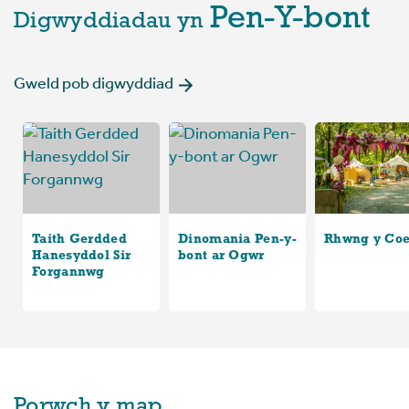
Pen-Y-bont
Digwyddiadau yn
Gweld pob digwyddiad
Taith Gerdded
Dinomania Pen-y-
Rhwng y Co
Hanesyddol Sir
bont ar Ogwr
Forgannwg
Porwch y map